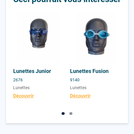
n
Lunettes Junior
Lunettes Fusion
Lun
Lunettes Junior
Lunettes Fusion
Lu
En
2676
9140
815
Lunettes
Lunettes
Lun
Découvrir
Découvrir
Déc