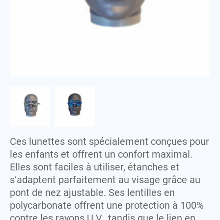
Serviette
M
Sweat-shirt
Maillot
P
T
Peignoir
T-shirt
Polaire
V
Polo
Veste
S
Serviette
Ces lunettes sont spécialement conçues pour
Sweat-shirt
les enfants et offrent un confort maximal.
T
Elles sont faciles à utiliser, étanches et
T-shirt
s’adaptent parfaitement au visage grâce au
pont de nez ajustable. Ses lentilles en
V
polycarbonate offrent une protection à 100%
Veste
contre les rayons U.V., tandis que le lien en