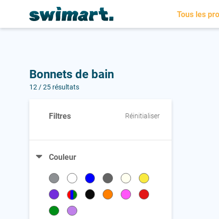
Personnalisation de vos bonnets de natation
Tous les pro
A
A
A
Accessoires
Accessoires
Accessoires
Bonnets de bain
B
B
Bonnets
Bonnets
12
/ 25 résultats
Bonnets de bain
Filtres
Réinitialiser
Brassards
Couleur