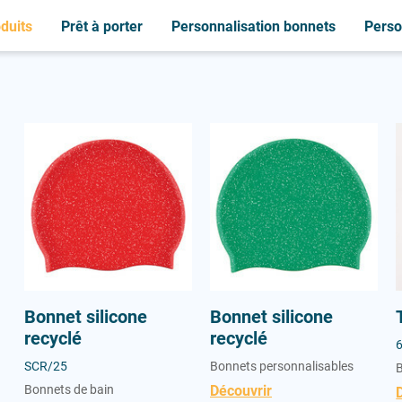
duits
Prêt à porter
Personnalisation bonnets
Perso
C
B
C
M
C
S
Bonnets de bain
Casquettes
Casquettes
Couches bébé nageur
Serviette
Maillot
Brassards
Chemises
Chemises
Sweat-shirt
P
L
Bonnet silicone recyclé
Bonnet silicone recyclé
Couches bébé nageur
Lunettes
Peignoir
P
T
Peignoir
Polaire
T-shirt
L
Lunettes
Polaire
Polo
Polo
Bonnet silicone
Bonnet silicone
recyclé
recyclé
SCR/25
Bonnets personnalisables
B
Bonnets de bain
Découvrir