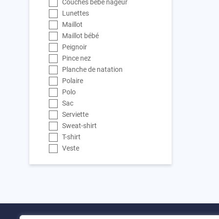
Couches bébé nageur
Lunettes
Maillot
Maillot bébé
Peignoir
Pince nez
Planche de natation
Polaire
Polo
Sac
Serviette
Sweat-shirt
T-shirt
Veste