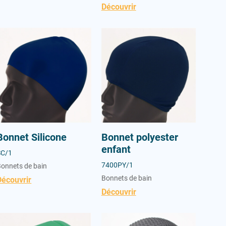
Découvrir
onnet Silicone
Bonnet polyester enfant
Bonnet Silicone
Bonnet polyester
enfant
SC/1
7400PY/1
onnets de bain
Bonnets de bain
Découvrir
Découvrir
Bonnet Latex
Bonnet gauffré S/Jug