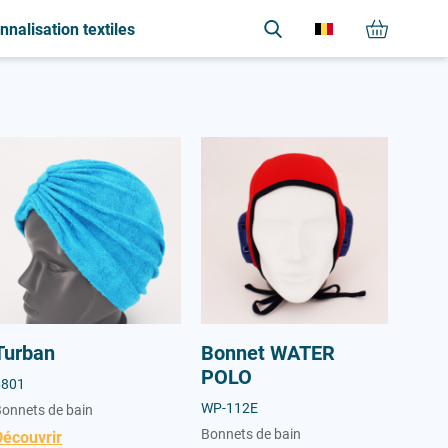
nnalisation textiles
M
S
V
Serviette
Maillot
Veste
Sweat-shirt
Turban
Bonnet WATER POLO
T
T-shirt
V
Veste
Turban
Bonnet WATER
POLO
6801
WP-112E
onnets de bain
Bonnets de bain
Découvrir