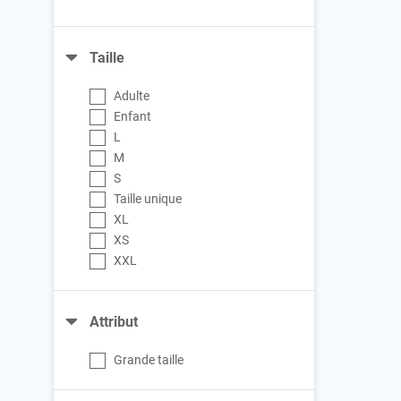
Taille
Adulte
Enfant
L
M
S
Taille unique
XL
XS
XXL
Attribut
Grande taille