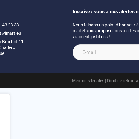
Inscrivez vous à nos alertes m
1 43 23 33
Nous faisons un point d’honneur à 
mail et vous proposer nos alertes 
swimart.eu
vraiment justifiées !
u Brachot 11,
harleroi
que
Mentions légales
|
Droit de rétracta