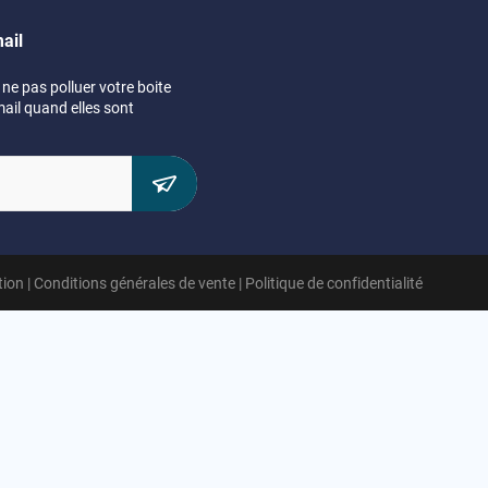
ail
ne pas polluer votre boite
mail quand elles sont
tion
|
Conditions générales de vente
|
Politique de confidentialité