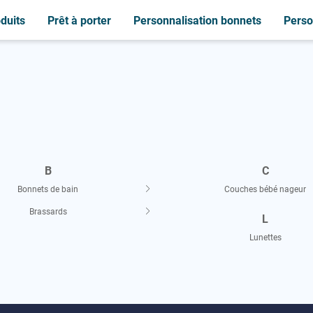
duits
Prêt à porter
Personnalisation bonnets
Perso
C
B
C
M
C
S
Bonnets de bain
Casquettes
Casquettes
Couches bébé nageur
Serviette
Maillot
Brassards
Chemises
Chemises
Sweat-shirt
P
L
Couches bébé nageur
Lunettes
Peignoir
P
T
Peignoir
Polaire
T-shirt
L
Lunettes
Polaire
Polo
B
C
Polo
Bonnets de bain
Couches bébé nageur
Brassards
L
Lunettes