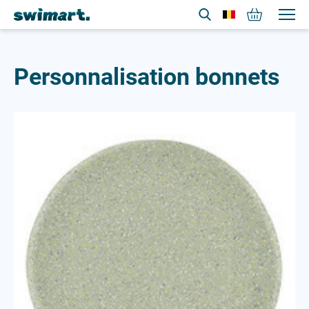
Personnalisation de vos bonnets de natation
A
A
A
Accessoires
Accessoires
Accessoires
Personnalisation bonnets
B
B
B
Bonnets de bain
Bonnets
Bonnets
Bonnets de bain
Brassards
C
Brassards
Casquettes
C
Couches bébé nageur
Chemises
C
Casquettes
P
L
Chemises
Lunettes
Peignoir
Couches bébé nageur
Polaire
M
Polo
L
Maillot
Lunettes
S