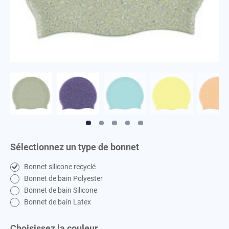
Serviette
M
Sweat-shirt
Maillot
P
T
Peignoir
T-shirt
Polaire
V
Polo
Veste
S
Serviette
Sélectionnez un type de bonnet
Sweat-shirt
Bonnet silicone recyclé
T
Bonnet de bain Polyester
T-shirt
Bonnet de bain Silicone
Bonnet de bain Latex
V
Veste
Choisissez la couleur