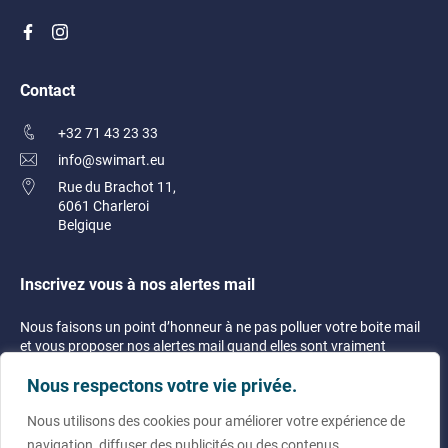
Serviette
M
Sweat-shirt
Maillot
Contact
P
T
Peignoir
T-shirt
+32 71 43 23 33
Polaire
info@swimart.eu
V
Polo
Rue du Brachot 11,
Veste
6061 Charleroi
Belgique
S
Serviette
Inscrivez vous à nos alertes mail
Sweat-shirt
Nous faisons un point d’honneur à ne pas polluer votre boite mail
T
et vous proposer nos alertes mail quand elles sont vraiment
T-shirt
justifiées !
Nous respectons votre vie privée.
V
Nous utilisons des cookies pour améliorer votre expérience de
Veste
navigation, diffuser des publicités ou des contenus