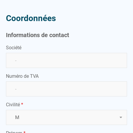
Serviette
M
Coordonnées
Sweat-shirt
Maillot
P
T
Informations de contact
Peignoir
T-shirt
Polaire
Société
V
Polo
Veste
S
Numéro de TVA
Serviette
Sweat-shirt
T
Civilité
*
T-shirt
V
Veste
Prénom
*